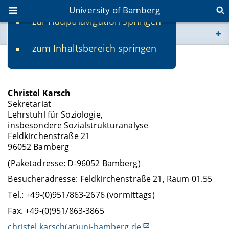
University of Bamberg
zur Hauptnavigation springen
You are here
zum Inhaltsbereich springen
www.uni-bamberg.de
Contact
univis.uni-bamberg.de
Christel Karsch
Sekretariat
fis.uni-bamberg.de
Lehrstuhl für Soziologie,
insbesondere Sozialstrukturanalyse
Feldkirchenstraße 21
96052 Bamberg
(Paketadresse: D-96052 Bamberg)
Besucheradresse: Feldkirchenstraße 21, Raum 01.55
Tel.: +49-(0)951/863-2676 (vormittags)
Fax. +49-(0)951/863-3865
christel.karsch(at)uni-bamberg.de