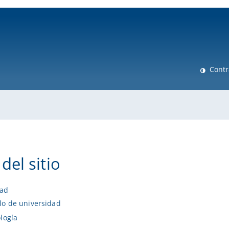
ni-bamberg.de
Contr
del sitio
dad
o de universidad
logía