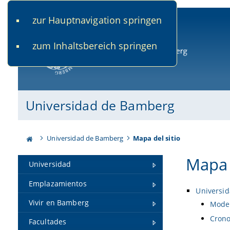
zur Hauptnavigation springen
www.uni-bamberg.de
univis.uni-bamberg.de
fis.u
zum Inhaltsbereich springen
Universidad de Bamberg
Universidad de Bamberg
Universidad de Bamberg
Mapa del sitio
Mapa 
Universidad
Emplazamientos
Universi
Vivir en Bamberg
Model
Crono
Facultades