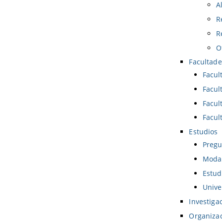
A
R
R
O
Facultade
Facul
Facul
Facul
Facul
Estudios
Pregu
Modal
Estud
Unive
Investiga
Organiza