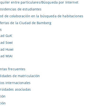
lquiler entre particulares/Búsqueda por Internet
esidencias de estudiantes
ed de colaboración en la búsqueda de habitaciones
fertas de la Ciudad de Bamberg
s
tad GuK
tad Sowi
tad Huwi
tad WIAI
ntas frecuentes
idades de matriculación
ios internacionales
rsidades asociadas
ción
ción