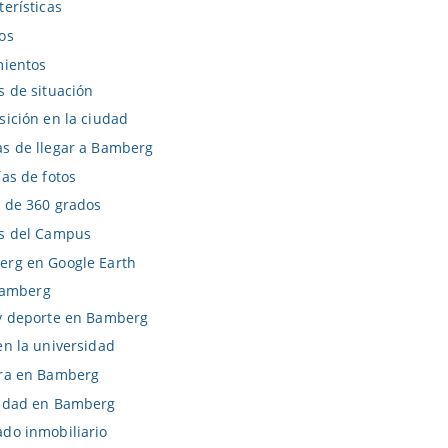
terísticas
os
ientos
s de situación
sición en la ciudad
s de llegar a Bamberg
ías de fotos
s de 360 grados
s del Campus
rg en Google Earth
Bamberg
y deporte en Bamberg
en la universidad
ra en Bamberg
idad en Bamberg
do inmobiliario