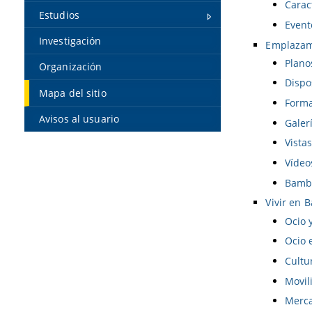
Carac
Estudios
Event
Investigación
Emplazam
Plano
Organización
Dispo
Mapa del sitio
Forma
Avisos al usuario
Galer
Vista
Vídeo
Bambe
Vivir en 
Ocio 
Ocio 
Cultu
Movil
Merca