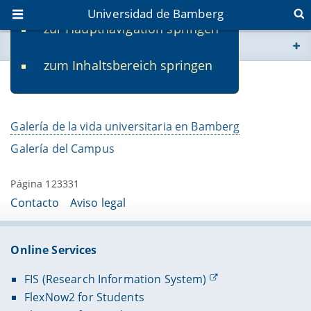
Universidad de Bamberg
zur Hauptnavigation springen
Usted está aquí
zum Inhaltsbereich springen
www.uni-bamberg.de
Galerías de fotos
univis.uni-bamberg.de
Galería de la vida universitaria en Bamberg
fis.uni-bamberg.de
Galería del Campus
Página 123331
Contacto
Aviso legal
Online Services
FIS (Research Information System)
FlexNow2 for Students