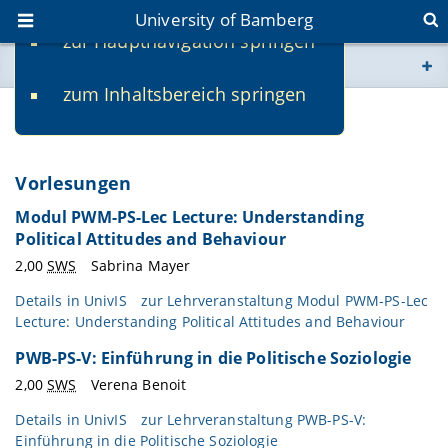
University of Bamberg
zur Hauptnavigation springen
You are here
zum Inhaltsbereich springen
www.uni-bamberg.de
Courses
univis.uni-bamberg.de
Vorlesungen
fis.uni-bamberg.de
Modul PWM-PS-Lec Lecture: Understanding
Political Attitudes and Behaviour
2,00
SWS
Sabrina Mayer
Details in
UnivIS
zur Lehrveranstaltung Modul PWM-PS-Lec
Lecture: Understanding Political Attitudes and Behaviour
PWB-PS-V: Einführung in die Politische Soziologie
2,00
SWS
Verena Benoit
Details in
UnivIS
zur Lehrveranstaltung PWB-PS-V:
Einführung in die Politische Soziologie