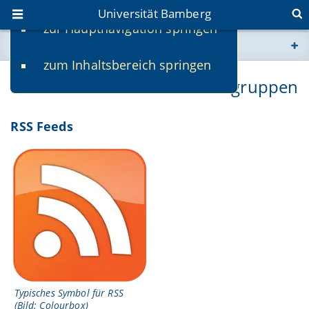
Universität Bamberg
zur Hauptnavigation springen
Sie befinden sich hier:
zum Inhaltsbereich springen
www.uni-bamberg.de
RSS Feeds & Offene Verteilergruppen
univis.uni-bamberg.de
RSS Feeds
fis.uni-bamberg.de
Typisches Symbol für RSS
(Bild: Colourbox)