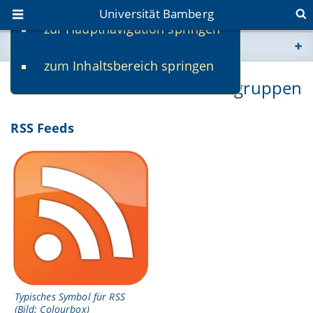
Universität Bamberg
zur Hauptnavigation springen
Sie befinden sich hier:
zum Inhaltsbereich springen
www.uni-bamberg.de
RSS Feeds & Offene Verteilergruppen
univis.uni-bamberg.de
RSS Feeds
fis.uni-bamberg.de
Typisches Symbol für RSS
(Bild: Colourbox)