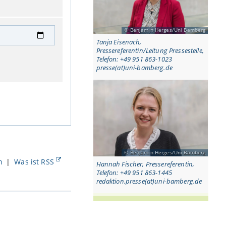
Benjamin Herges/Uni Bamberg
Tanja Eisenach,
Pressereferentin/Leitung Pressestelle,
Telefon: +49 951 863-1023
presse(at)uni-bamberg.de
Benjamin Herges/Uni Bamberg
n
|
Was ist RSS
Hannah Fischer, Pressereferentin,
Telefon: +49 951 863-1445
redaktion.presse(at)uni-bamberg.de