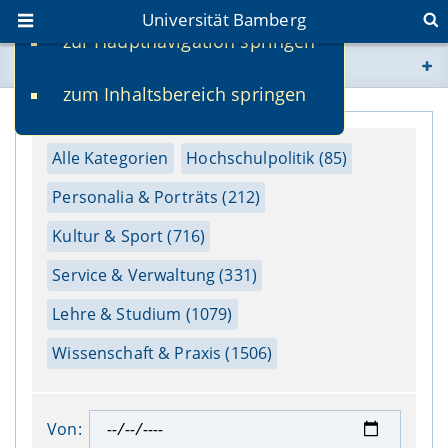
Universität Bamberg
zur Hauptnavigation springen
Sie befinden sich hier:
zum Inhaltsbereich springen
www.uni-bamberg.de
univis.uni-bamberg.de
Alle Kategorien
Hochschulpolitik (85)
Personalia & Porträts (212)
fis.uni-bamberg.de
Kultur & Sport (716)
Service & Verwaltung (331)
Lehre & Studium (1079)
Wissenschaft & Praxis (1506)
Von: