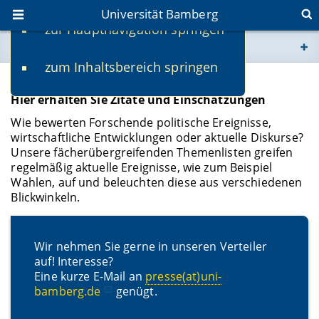
Universität Bamberg
zur Hauptnavigation springen
Sie befinden sich hier:
zum Inhaltsbereich springen
www.uni-bamberg.de
Statements zu aktuellen Themen
Hier erhalten Sie Zitate und Einschätzungen
univis.uni-bamberg.de
Wie bewerten Forschende politische Ereignisse,
wirtschaftliche Entwicklungen oder aktuelle Diskurse?
fis.uni-bamberg.de
Unsere fächerübergreifenden Themenlisten greifen
regelmäßig aktuelle Ereignisse, wie zum Beispiel
Wahlen, auf und beleuchten diese aus verschiedenen
Blickwinkeln.
Wir nehmen Sie gerne in unseren Verteiler
auf! Interesse?
Eine kurze E-Mail an
presse(at)uni-
bamberg.de
genügt.