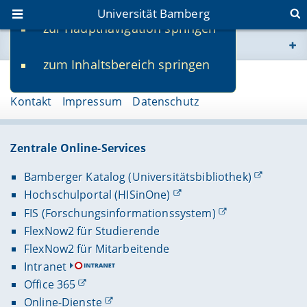
Universität Bamberg
zur Hauptnavigation springen
Sie befinden sich hier:
zum Inhaltsbereich springen
www.uni-bamberg.de
Seite 95059
Kontakt
Impressum
Datenschutz
univis.uni-bamberg.de
fis.uni-bamberg.de
Zentrale Online-Services
Bamberger Katalog (Universitätsbibliothek)
Hochschulportal (HISinOne)
FIS (Forschungsinformationssystem)
FlexNow2 für Studierende
FlexNow2 für Mitarbeitende
Intranet
Office 365
Online-Dienste