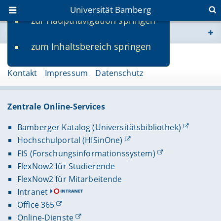
Universität Bamberg
zur Hauptnavigation springen
Sie befinden sich hier:
zum Inhaltsbereich springen
www.uni-bamberg.de
Seite 95066
Kontakt
Impressum
Datenschutz
univis.uni-bamberg.de
fis.uni-bamberg.de
Zentrale Online-Services
Bamberger Katalog (Universitätsbibliothek)
Hochschulportal (HISinOne)
FIS (Forschungsinformationssystem)
FlexNow2 für Studierende
FlexNow2 für Mitarbeitende
Intranet
Office 365
Online-Dienste